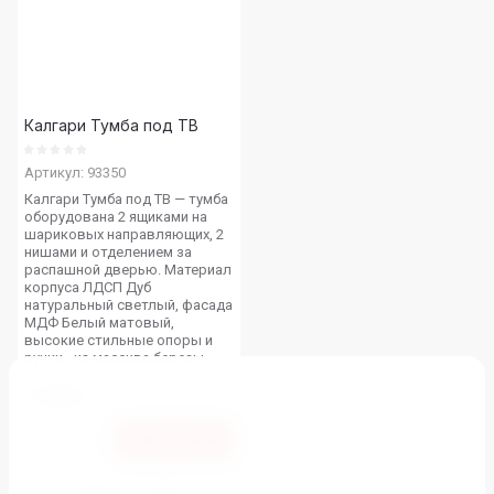
Калгари Тумба под ТВ
Артикул:
93350
Калгари Тумба под ТВ — тумба
оборудована 2 ящиками на
шариковых направляющих, 2
нишами и отделением за
распашной дверью. Материал
корпуса ЛДСП Дуб
натуральный светлый, фасада
МДФ Белый матовый,
высокие стильные опоры и
ручки - из массива березы.
13 900
р.
Купить в 1 клик