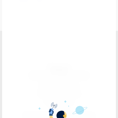
К сравнению
Элдэн
Мебель для дома и офиса
Обмен и возврат
Как сделать заказ
Мои заказы
Оферта
Политика конфиденциальности