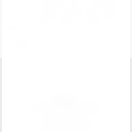
Когда товар поступит на склад, курьерская
служба свяжется для уточнения деталей.
Специалист предложит выбрать удобное
время доставки и уточнит адрес. Осмотрите
упаковку на целостность и соответствие указанной
комплектации.
Назад
Элдэн
Мебель для дома и офиса
Обмен и возврат
Как сделать заказ