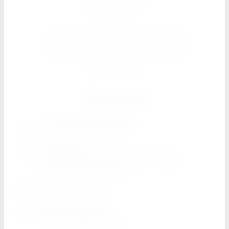
Мои заказы
Оферта
Политика конфиденциальности
Политика использования cookie
Реквизиты
Контакты
+7 (977) 285-53-38
г. Москва
Рязанский проспект, д. 2, кор.3,
эт.3,ТЦ Декоратор
elden24@mail.ru
График работы
Пн-Вс
с 11:00 до 21:30