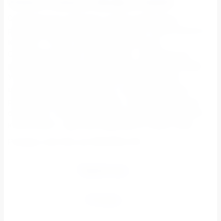
Элана спальня Шкаф угловой
Современный платяной угловой шкаф Элана с
распашной дверцей. Корпус из ЛДСП экологического
класса Е1 16 мм с матовой поверхностью.
Отличительная часть серии Элана - вертикальные
рифленые насадки из МДФ на фасаде двери шкафа
Угловой шкаф Элана выполнен в изысканном
цветовом решении. Мебель в элегантном стиле с
ручками оригинальной формы. Состоит из большого
отделения с полками и штангой для вешалок. Можно
компоновать с другими модулями из серии Элана.
Размеры (ШхГхВ), мм 900х900х2185
Параметры
Отзывы