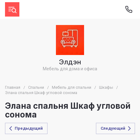
Элдэн
Мебель для дома и офиса
Главная
/
Спальни
/
Мебель для спальни
/
Шкафы
/
Элана спальня Шкаф угловой сонома
Элана спальня Шкаф угловой
сонома
Предыдущий
Следующий