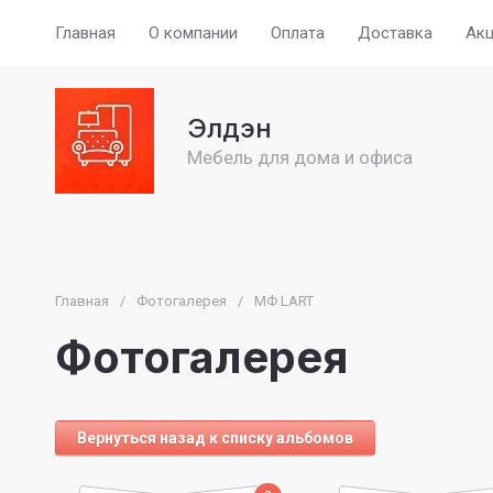
Главная
О компании
Оплата
Доставка
Ак
Элдэн
Мебель для дома и офиса
Главная
/
Фотогалерея
/
МФ LART
Фотогалерея
Вернуться назад к списку альбомов