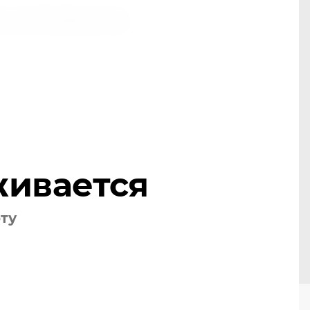
.3, эт.3,ТЦ Декоратор
живается
оту