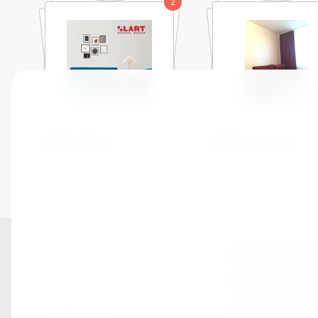
2
Диван Бруно
Диван Алекс-10
Обмен и воз
Как сделать 
Мои заказы