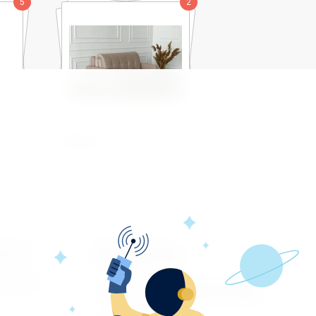
5
2
Токио-7
врат
Контакты
заказ
+7 (977) 285-53-38