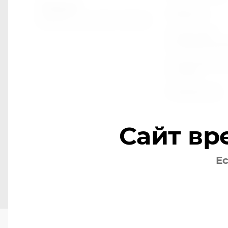
Элдэн
Оферта
Мебель для дома и офиса
Политика
конфиденци
Политика ис
cookie
Реквизиты
Сайт вр
Ес